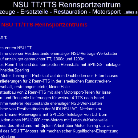
es NSU TT/TTS-Rennsportzentrums
ann:
es ersten NSU TT
hme diverser Restbestände ehemaliger NSU-Vertrags-Werkstätten
uf unzähliger gebrauchter TT, 1000c und 1200c
es Renn-TTS und des kompletten Rennstalls mit SPIESS-Teilelager
hneider/Sperling
 Motor-Tuning mit Probelauf auf dem Dachboden des Elternhauses
nlieferungen für 2 Renn-TTS in der israelischen Rundstrecken-
rschaft; erste angemietete, kleine Halle
ttaufbau von 2 Renn-TTS mit allen Motorsport-Teilen für Israel
n- und Rennteile-Lieferungen für weitere 4 TTS nach Israel
hme weiterer Restbestände ehemaliger NSU-Werkstätten
ahme von Restbeständen der AUDI-NSU AG, Neckarsulm
es Brixner-Rennwagens mit SPIESS-Teilelager von Edi Born
uktion eines NSU-1600 ccm-Motors mit Langhub-Kurbelwelle
uss des Studiums mit Diplom-Arbeit über Motor-Tuning u.a. am
el des NSU TT-Motors mit mechanischer Kugelfischer-Einspritzung
zündung.