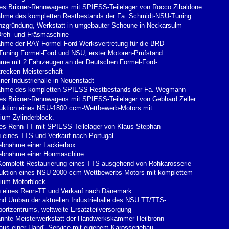
es Brixner-Rennwagens mit SPIESS-Teilelager von Rocco Zibaldone
hme des kompletten Restbestands der Fa. Schmidt-NSU-Tuning
nzgründung, Werkstatt in umgebauter Scheune in Neckarsulm
Dreh- und Fräsmaschine
hme der RAY-Formel-Ford-Werksvertretung für die BRD
Tuning Formel-Ford und NSU, erster Motoren-Prüfstand
hme mit 2 Fahrzeugen an der Deutschen Formel-Ford-
recken-Meisterschaft
iner Industriehalle in Neuenstadt
ahme des kompletten SPIESS-Restbestands der Fa. Wegmann
es Brixner-Rennwagens mit SPIESS-Teilelager von Gebhard Zeller
uktion eines NSU-1800 ccm-Wettbewerb-Motors mit
ium-Zylinderblock.
es Renn-TT mit SPIESS-Teilelager von Klaus Stephan
 eines TTS und Verkauf nach Portugal
iebnahme einer Lackierbox
iebnahme einer Honmaschine
Komplett-Restaurierung eines TTS ausgehend von Rohkarosserie
uktion eines NSU-2000 ccm-Wettbewerbs-Motors mit komplettem
ium-Motorblock.
 eines Renn-TT und Verkauf nach Dänemark
nd Umbau der aktuellen Industriehalle des NSU TT/TTS-
ortzentrums, weltweite Ersatzteilversorgung
nnte Meisterwerkstatt der Handwerkskammer Heilbronn
 aus einer Hand"-Service mit eigenem Karosseriebau,