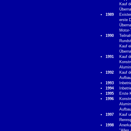
Kauf d
Überna
•
1989
Existe
erste 
Überna
Motor-
•
1990
Teilna
Rundst
Kauf e
Übern
•
1991
Kauf d
Konstr
Alumin
•
1992
Kauf d
Aufbau
•
1993
Inbetr
•
1994
Inbetr
•
1995
Erste 
•
1996
Konstr
Alumin
Aufbau
•
1997
Kauf u
Rennsp
•
1998
Anerka
"Alles