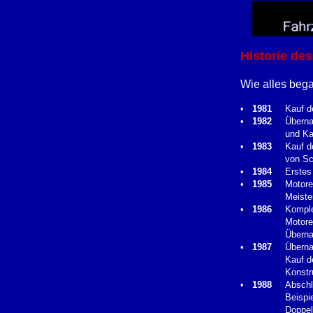
Historie d
Wie alles beg
•
1981
Kauf d
•
1982
Überna
und Ka
•
1983
Kauf d
von Sc
•
1984
Erstes
•
1985
Motore
Meiste
•
1986
Komple
Motore
Überna
•
1987
Übern
Kauf d
Konstr
•
1988
Abschl
Beispi
Doppel